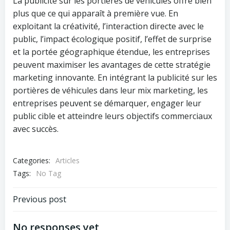
La publicité sur les portières de véhicules offre bien
plus que ce qui apparaît à première vue. En
exploitant la créativité, l’interaction directe avec le
public, l’impact écologique positif, l’effet de surprise
et la portée géographique étendue, les entreprises
peuvent maximiser les avantages de cette stratégie
marketing innovante. En intégrant la publicité sur les
portières de véhicules dans leur mix marketing, les
entreprises peuvent se démarquer, engager leur
public cible et atteindre leurs objectifs commerciaux
avec succès.
Categories:
Articles
Tags:
No Tag
Post
Previous post
navigation
No responses yet