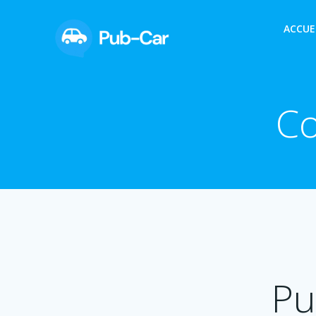
Aller
au
ACCUE
contenu
Co
Pu