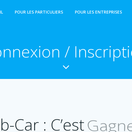
IL
POUR LES PARTICULIERS
POUR LES ENTREPRISES
nnexion / Inscript
Gagne
b-Car : C’est