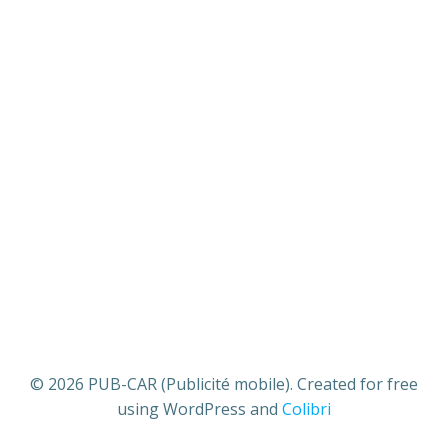
Mot de passe
*
Se souvenir de moi
Mot de passe oublié ?
© 2026 PUB-CAR (Publicité mobile). Created for free
using WordPress and
Colibri